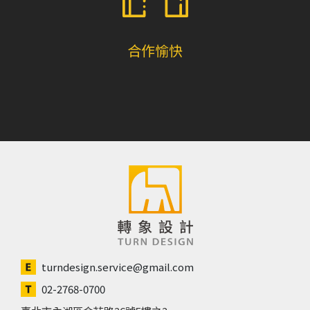
合作愉快
turndesign.service@gmail.com
02-2768-0700