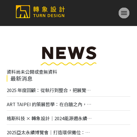
資料尚未公開或查無資料
最新消息
2025 年度回顧：從執行到整合，把展覽做得更深更廣
ART TAIPEI 的策展哲學：在白牆之內，打造一座有呼吸的藝術場域
格斯科技 × 轉象設計｜2024能源週永續展覽全解析
2025亞太永續博覽會｜打造環保攤位：專業指南與創意實踐