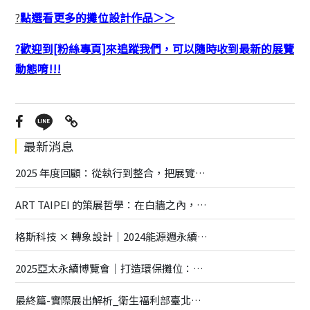
?
點選看更多的攤位設計作品＞＞
?歡迎到[粉絲專頁]來追蹤我們，可以隨時收到最新的展覽
動態唷!!!
最新消息
2025 年度回顧：從執行到整合，把展覽做得更深更廣
ART TAIPEI 的策展哲學：在白牆之內，打造一座有呼吸的藝術場域
格斯科技 × 轉象設計｜2024能源週永續展覽全解析
2025亞太永續博覽會｜打造環保攤位：專業指南與創意實踐
最終篇-實際展出解析_衛生福利部臺北醫院