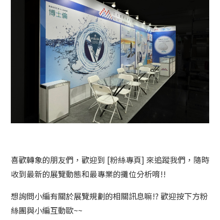
喜歡轉象的朋友們，歡迎到 [粉絲專頁] 來追蹤我們，隨時
收到最新的展覽動態和最專業的攤位分析唷!!
想詢問小編有關於展覽規劃的相關訊息嘛!? 歡迎按下方粉
絲團與小編互動歐~~