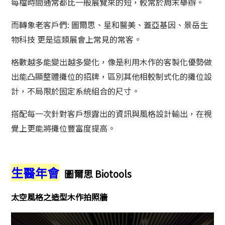
每檔時間通常都比一般展覽來的短，較常於周末舉辦。
而轉象老客戶們: 圖爾思、星和醫美、蓋亞基因、景岳生
物科技 更是這類展會上常見的常客。
格數越多
能變出越多變化，
像是
利用木作的客製化優勢做
出能凸顯整體攤位的招牌，區別其他相較制式化的攤位設
計，不局限於固定系統組合的尺寸。
搭配每一次針對客戶想露出的資訊與風格設計輸出，在視
覺上更能將攤位豐富度提高。
生醫年會
圖爾思 Biotools
太空風格之造型木作拍照牆