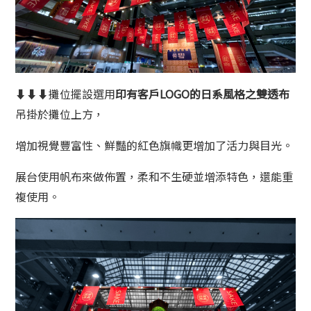
⬇⬇⬇攤位擺設選用
印有客戶LOGO的
日系風格之雙透布
吊掛於攤位上方，
增加視覺豐富性、鮮豔的紅色旗幟更增加了活力與目光。
展台使用帆布來做佈置，柔和不生硬並增添特色，還能重
複使用。