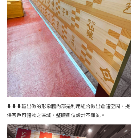
⬇⬇⬇輸出做的形象牆內部是利用組合做出倉儲空間，提
供客戶可儲物之區域，整體攤位設計不雜亂。