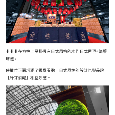
⬇⬇⬇在方柱上吊掛具有日式風格的木作日式屋頂+綠葉
球體，
使攤位正面增添了視覺看點，日式風格的設計也與品牌
【綠芽酒藏】相互呼應。