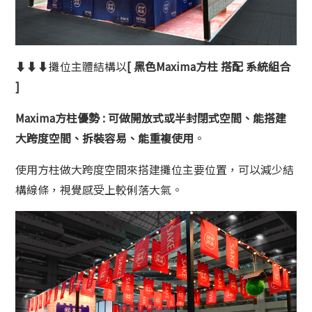
⬇⬇⬇攤位主體結構以
[
黑色
Maxima
方柱 搭配 系統組合
]
Maxima方柱優勢 : 可做開放式或半封閉式空間、能搭建
大跨度空間、拆裝容易、能重複使用
。
使用方柱做大跨度空間來搭建攤位主要位置，可以減少結
構線條，視覺感受上較俐落大氣。