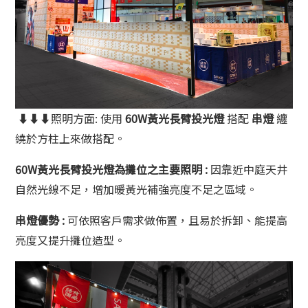
⬇⬇⬇照明方面: 使用
60W黃光長臂投光燈
搭配
串燈
纏
繞於方柱上來做搭配。
60W黃光長臂投光燈為攤位之主要照明 :
因靠近中庭天井
自然光線不足，增加暖黃光補強亮度不足之區域。
串燈優勢 :
可依照客戶需求做佈置，且易於拆卸、能提高
亮度又提升攤位造型。