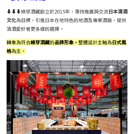
⬇⬇⬇
綠芽酒藏創立於2015年，秉持推廣與交流
日本清酒
文化
為目標，引進日本在地特色的地酒及專業酒器，提供
清酒愛好者更多樣的選擇。
轉象為符合
綠芽酒藏
的
品牌形象，
整體設計主軸為
日式風
格
為主。