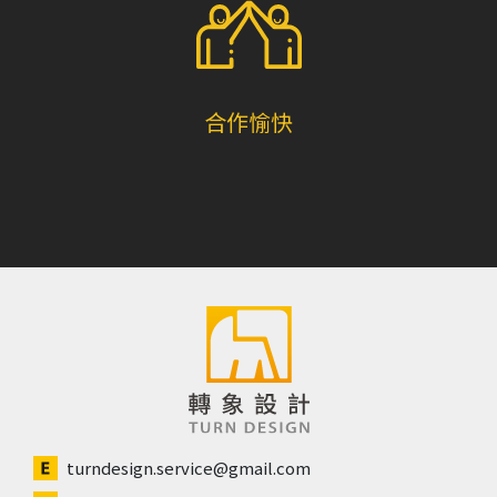
合作愉快
turndesign.service@gmail.com