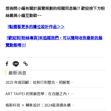
想詢問小編有關於展覽規劃的相關訊息嘛!? 歡迎按下方粉
絲團與小編互動歐~~
?點選看更多的攤位設計作品＞＞
?歡迎到[粉絲專頁]來追蹤我們，可以隨時收到最新的展
覽動態唷!!!
最新消息
2025 年度回顧：從執行到整合，把展覽做得更深更廣
ART TAIPEI 的策展哲學：在白牆之內，打造一座有呼吸的藝術場域
格斯科技 × 轉象設計｜2024能源週永續展覽全解析