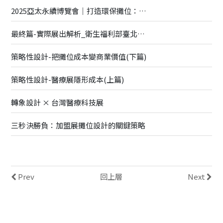
2025亞太永續博覽會｜打造環保攤位：專業指南與創意實踐
最終篇-實際展出解析_衛生福利部臺北醫院
策略性設計-把攤位成本變商業價值(下篇)
策略性設計-醫療展隱形成本(上篇)
轉象設計 × 台灣醫療科技展
三秒決勝負：加盟展攤位設計的關鍵策略
Prev
回上層
Next