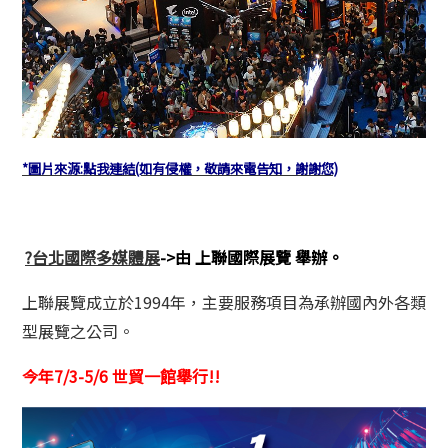
*圖片來源:點我連結(如有侵權，敬請來電告知，謝謝您)
?台北國際多媒體展
->由 上聯國際展覽 舉辦
。
上聯展覽成立於1994年，主要服務項目為承辦國內外各類
型展覽之公司。
今年7/3-5/6 世貿一館舉行!!