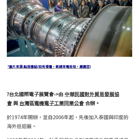
*圖片來源:點我連結(如有侵權，敬請來電告知，謝謝您)
?
台北國際電子展覽會->由
中華民國對外貿易發展協
會
與
台灣區電機電子工業同業公會
合辦。
於1974年開辦，並自2006年起，先後加入泰國與印度的
海外巡迴展。