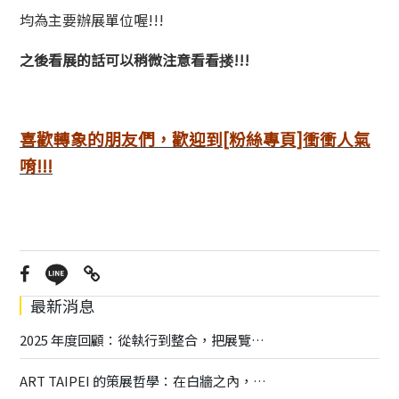
均為主要辦展單位喔!!!
之後看展的話可以稍微注意看看搂!!!
喜歡轉象
的朋友們，歡迎到[粉絲專頁]衝衝人氣
唷!!!
最新消息
2025 年度回顧：從執行到整合，把展覽做得更深更廣
ART TAIPEI 的策展哲學：在白牆之內，打造一座有呼吸的藝術場域