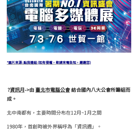
*圖片來源: 點我連結 (如有侵權，敬請來電告知，謝謝您)
?
資訊月
->
由
臺北市電腦公會
結合國內八大公會所籌組而
成
。
北中南都有，主要時間分布在12月~1月之間
1980年，首創時被外界稱呼為「資訊週」。