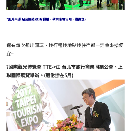
*圖片來源:點我連結 (如有侵權，敬請來電告知，謝謝您)
還有每次想出國玩、找行程找地點找住宿都一定會來搶便
宜~
?國際觀光博覽會 TTE->由 台北市旅行商業同業公會、上
聯國際展覽舉辦
。(通常辦在5月)