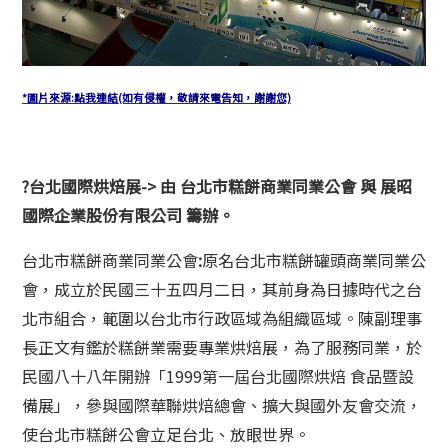
*圖片來源:點我連結(如有侵權，敬請來電告知，謝謝您)
?
台北國際烘焙展-> 由 台北市糕餅商業同業公會 與 展昭
國際企業股份有限公司 籌辦。
台北市糕餅商業同業公會
:
原名台北市糕餅罐頭商業同業公
會，成立於民國三十五四月二日，其前身為日據時代之台
北市組合，範圍以台北市行政區域為組織區域。陳副理事
長正文有鑑於糕餅業需要專業烘焙展，為了服務同業，於
民國八十八年開辦「1999第一屆台北國際烘焙 食品暨設
備展」，參與國際華聯烘焙總會、擴大與國外友會交流，
使台北市糕餅公會立足台北、放眼世界。