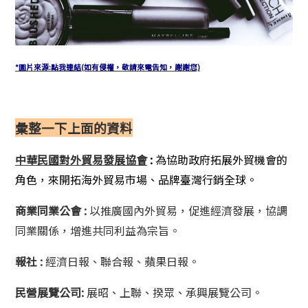
*圖片來源:點我連結(如有侵權，敬請來電告知，謝謝您)
彙整一下上面的資料
中華民國對外貿易發展協會
:
為
協助政府拓展外貿機會的
角色，來開拓海外貿易市場、品牌臺灣行銷全球。
商業同業公會
:
以推廣國內外貿易，促進經濟發展，協調
同業關係，增進共同利益為宗旨。
報社 :
經濟日報、聯合報、蘋果日報。
民營展覽公司:
展昭、上聯、揆眾、承興展覽公司。