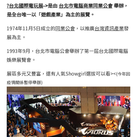
?台北國際電玩展
->
是由
台北市電腦商業同業公會
舉辦，
是全台唯一以「遊戲產業」為主的展覽。
1974年11月5日成立的
同業公會
，以推廣
台灣
資訊產業
發
展為主。
1993年9月，台北市電腦公會舉辦了第一屆台北國際電腦
娛樂展覽會。
展區多元又豐富，還有人氣Showgirl選拔可以看><
(今年因
疫情關係暫停舉辦)