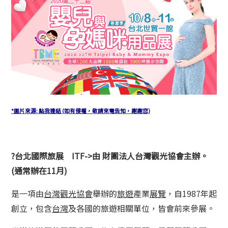
*圖片來源: 點我連結 (如有侵權，敬請來電告知，謝謝您)
?台北國際旅展 ITF->由 財團法人台灣觀光協會主辦。
(通常辦在11月)
是一項由
台灣觀光協會
舉辦的
旅遊
產業
展覽
，自1987年起
創立，包含
台灣
及各國的旅遊相關單位，皆會前來參展。