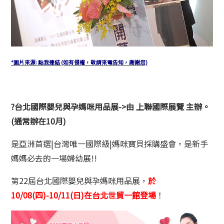
*圖片來源: 點我連結 (如有侵權，敬請來電告知，謝謝您)
?台北國際嬰兒與孕媽咪用品展->由 上聯國際展覽 主辦。
(通常辦在10月)
是亞洲首選|台灣唯一國際級|媽咪寶貝採購盛會，是新手
媽媽必去的一場婦幼展!!
第22屆台北國際嬰兒與孕媽咪用品展，
於
10/08(四)-10/11(日)在台北世貿一館登場
！