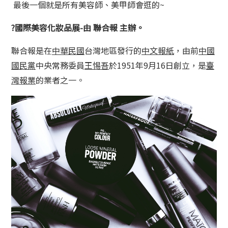
最後一個就是所有美容師、美甲師會逛的~
?
國際美容化妝品展-由 聯合報 主辦。
聯合報是在
中華民國
台灣地區發行的
中文
報紙
，由前
中國
國民黨
中央常務委員
王惕吾
於1951年9月16日創立，是
臺
灣報業
的業者之一。