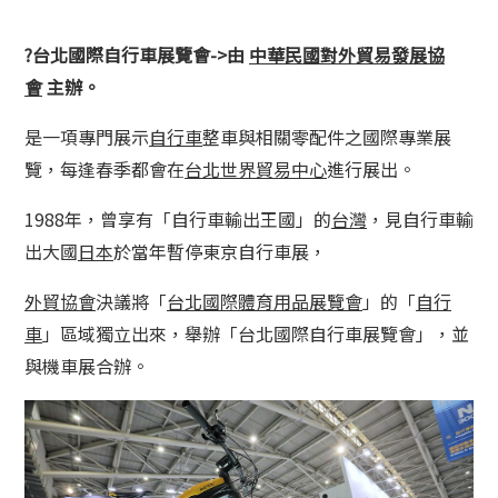
?
台北國際自行車展覽會->由
中華民國對外貿易發展協
會
主辦。
是一項專門展示
自行車
整車與相關零配件之國際專業展
覽，每逢春季都會在
台北世界貿易中心
進行展出。
1988年，曾享有「自行車輸出王國」的
台灣
，見自行車輸
出大國
日本
於當年暫停東京自行車展，
外貿協會
決議將「
台北國際體育用品展覽會
」的「
自行
車
」區域獨立出來，舉辦「台北國際自行車展覽會」，並
與機車展合辦。