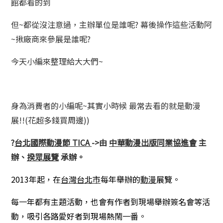
館都看的到
但~都從沒注意過，主辦單位是誰呢? 幕後操作這些活動阿
~揪廠商來參展是誰呢?
今天小編來整理給大大們~
身為消費者的小編呢~其實小時候 最常去看的就是動漫
展!!(花超多錢買周邊))
?
台北國際動漫節 TICA
->由
中華動漫出版同業協進會
主
辦、
揆眾展覽
承辦。
2013年起，在
台灣
台北市
每年舉辦的
動漫
展覽。
每一年都有主題活動，也會有作者到現場舉辦簽名會等活
動，吸引各路愛好者到現場熱鬧一番。