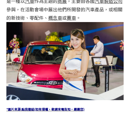
是一種以
汽車
作為主題的
商展
，主要由各國
汽車製造公司
參與，在活動會場中展出他們所開發的汽車產品，或相關
的新技術、零配件、
概念車
或
賽車
。
*圖片來源:點我連結(如有侵權，敬請來電告知，謝謝您)