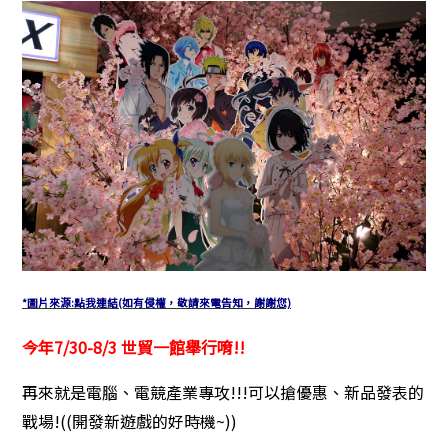
*圖片來源:點我連結
(如有侵權，敬請來電告知，謝謝您)
今年7/30-8/3 世貿一館舉行唷!!
再來就是電腦、電競產業專攻!!!可以搶優惠、新品發表的
戰場!((開發新遊戲的好時機~))