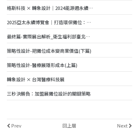
格斯科技 × 轉象設計｜2024能源週永續展覽全解析
2025亞太永續博覽會｜打造環保攤位：專業指南與創意實踐
最終篇-實際展出解析_衛生福利部臺北醫院
策略性設計-把攤位成本變商業價值(下篇)
策略性設計-醫療展隱形成本(上篇)
轉象設計 × 台灣醫療科技展
三秒決勝負：加盟展攤位設計的關鍵策略
Prev
回上層
Next