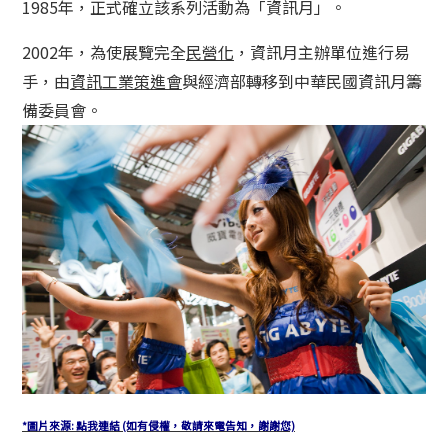
1985年，正式確立該系列活動為「資訊月」。
2002年，為使展覽完全
民營化
，資訊月主辦單位進行易
手，由
資訊工業策進會
與經濟部轉移到中華民國資訊月籌
備委員會。
*圖片來源: 點我連結 (如有侵權，敬請來電告知，謝謝您)