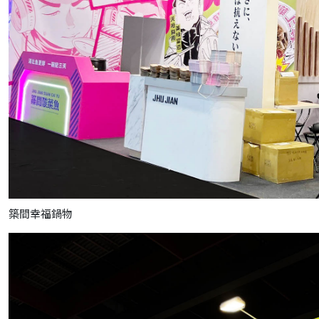
築間幸福鍋物