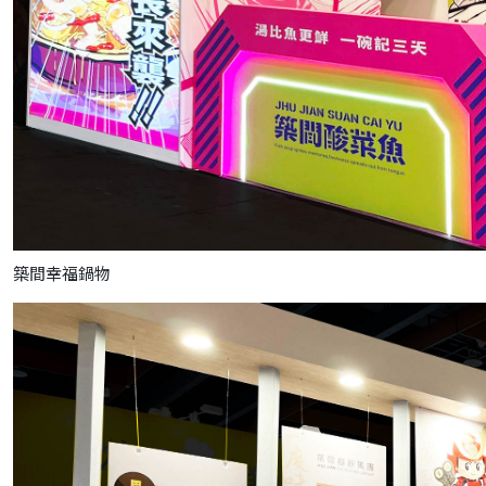
築間幸福鍋物