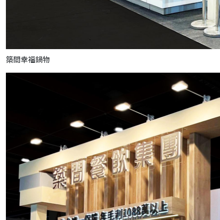
築間幸福鍋物