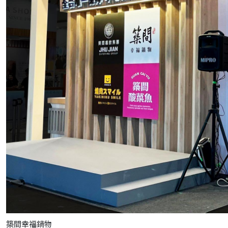
築間幸福鍋物