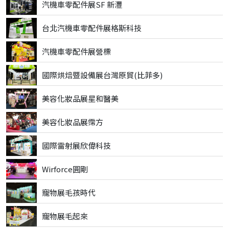
汽機車零配件展SF 新灃
台北汽機車零配件展格斯科技
汽機車零配件展營標
國際烘焙暨設備展台灣原貿(比菲多)
美容化妝品展星和醫美
美容化妝品展霈方
國際雷射展欣偉科技
Wirforce圓剛
寵物展毛孩時代
寵物展毛起來