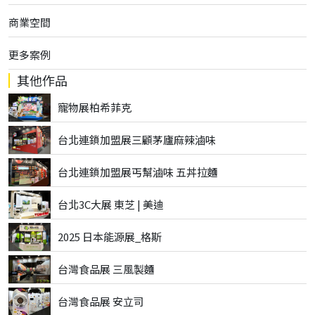
商業空間
更多案例
其他作品
寵物展柏希菲克
台北連鎖加盟展三顧茅廬麻辣滷味
台北連鎖加盟展丐幫滷味 五丼拉麵
台北3C大展 東芝 | 美迪
2025 日本能源展_格斯
台灣食品展 三風製麵
台灣食品展 安立司