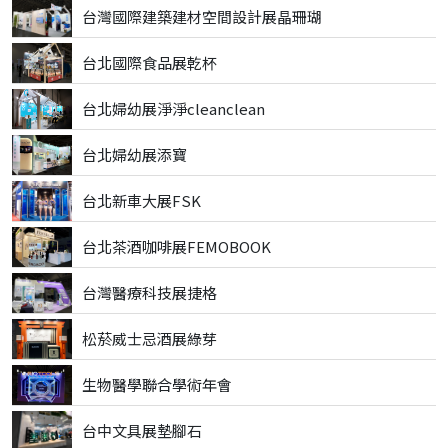
台灣國際建築建材空間設計展晶珊瑚
台北國際食品展乾杯
台北婦幼展淨淨cleanclean
台北婦幼展添寶
台北新車大展FSK
台北茶酒咖啡展FEMOBOOK
台灣醫療科技展捷格
松菸威士忌酒展綠芽
生物醫學聯合學術年會
台中文具展墊腳石