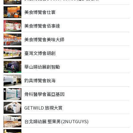
美食博覽會仕寰
美食博覽會佰事達
美食博覽會美味大師
臺灣文博會胡創
華山婦幼展創智勵
釣具博覽會銳海
骨科醫學會蓋亞基因
GETWILD 放視大賞
台北婦幼展 堅果男(2NUTGUYS)