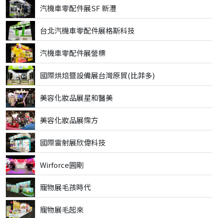
汽機車零配件展SF 新灃
台北汽機車零配件展格斯科技
汽機車零配件展營標
國際烘焙暨設備展台灣原貿(比菲多)
美容化妝品展星和醫美
美容化妝品展霈方
國際雷射展欣偉科技
Wirforce圓剛
寵物展毛孩時代
寵物展毛起來