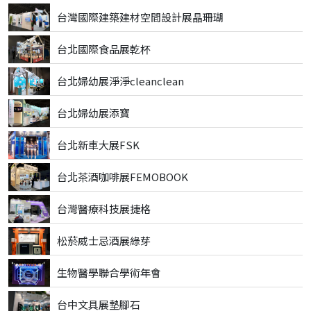
台灣國際建築建材空間設計展晶珊瑚
台北國際食品展乾杯
台北婦幼展淨淨cleanclean
台北婦幼展添寶
台北新車大展FSK
台北茶酒咖啡展FEMOBOOK
台灣醫療科技展捷格
松菸威士忌酒展綠芽
生物醫學聯合學術年會
台中文具展墊腳石