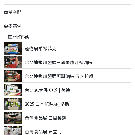
商業空間
更多案例
其他作品
寵物展柏希菲克
台北連鎖加盟展三顧茅廬麻辣滷味
台北連鎖加盟展丐幫滷味 五丼拉麵
台北3C大展 東芝 | 美迪
2025 日本能源展_格斯
台灣食品展 三風製麵
台灣食品展 安立司