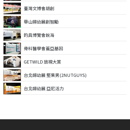
臺灣文博會胡創
華山婦幼展創智勵
釣具博覽會銳海
骨科醫學會蓋亞基因
GETWILD 放視大賞
台北婦幼展 堅果男(2NUTGUYS)
台北婦幼展 亞尼活力