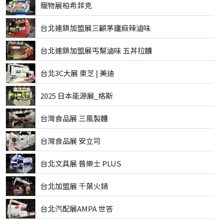
寵物展柏希菲克
台北連鎖加盟展三顧茅廬麻辣滷味
台北連鎖加盟展丐幫滷味 五丼拉麵
台北3C大展 東芝 | 美迪
2025 日本能源展_格斯
台灣食品展 三風製麵
台灣食品展 安立司
台北文具展 普樂士 PLUS
台北加盟展 千葉火鍋
台北汽配展AMPA 世答