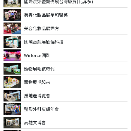
國際烘焙暨設備展台灣原貿(比菲多)
美容化妝品展星和醫美
美容化妝品展霈方
國際雷射展欣偉科技
Wirforce圓剛
寵物展毛孩時代
寵物展毛起來
房地產博覽會
整形外科皮膚年會
高雄文博會