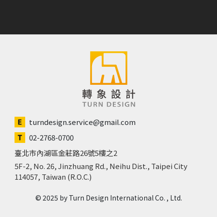
turndesign.service@gmail.com
02-2768-0700
臺北市內湖區金莊路26號5樓之2
5F-2, No. 26, Jinzhuang Rd., Neihu Dist., Taipei City
114057, Taiwan (R.O.C.)
© 2025 by Turn Design International Co. , Ltd.