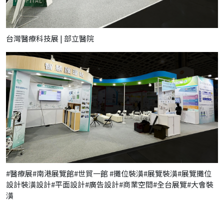
台灣醫療科技展 | 部立醫院
#醫療展#南港展覽館#世貿一館 #攤位裝潢#展覽裝潢#展覽攤位
設計裝潢設計#平面設計#廣告設計#商業空間#全台展覽#大會裝
潢