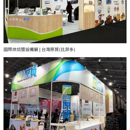
國際烘焙暨設備展 | 台灣原貿(比菲多)