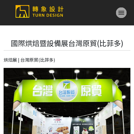
國際烘焙暨設備展台灣原貿(比菲多)
烘焙展 | 台灣原貿(比菲多)