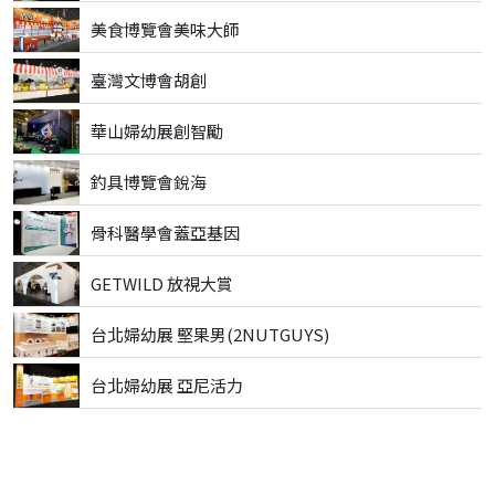
美食博覽會美味大師
臺灣文博會胡創
華山婦幼展創智勵
釣具博覽會銳海
骨科醫學會蓋亞基因
GETWILD 放視大賞
台北婦幼展 堅果男(2NUTGUYS)
台北婦幼展 亞尼活力