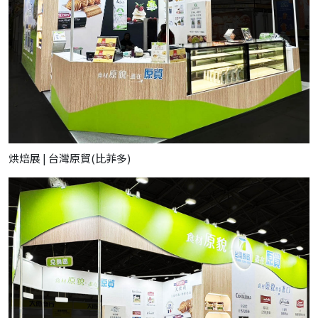
烘焙展 | 台灣原貿(比菲多)