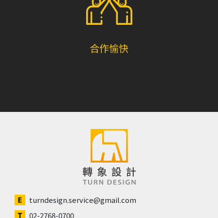
合作愉快
turndesign.service@gmail.com
02-2768-0700