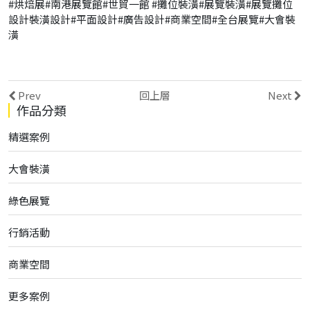
#烘焙展#南港展覽館#世貿一館 #攤位裝潢#展覽裝潢#展覽攤位
設計裝潢設計#平面設計#廣告設計#商業空間#全台展覽#大會裝
潢
Prev
回上層
Next
作品分類
精選案例
大會裝潢
綠色展覽
行銷活動
商業空間
更多案例