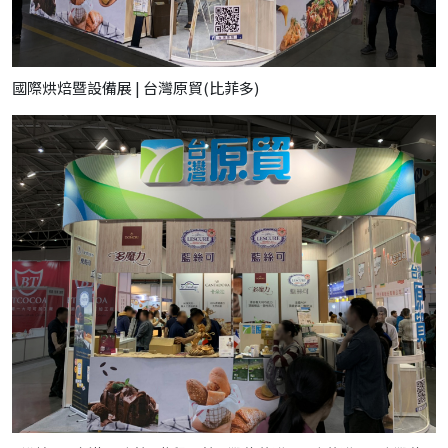
國際烘焙暨設備展 | 台灣原貿(比菲多)