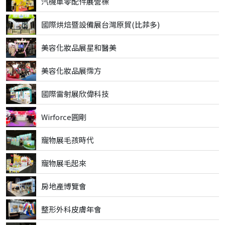
汽機車零配件展營標
國際烘焙暨設備展台灣原貿(比菲多)
美容化妝品展星和醫美
美容化妝品展霈方
國際雷射展欣偉科技
Wirforce圓剛
寵物展毛孩時代
寵物展毛起來
房地產博覽會
整形外科皮膚年會