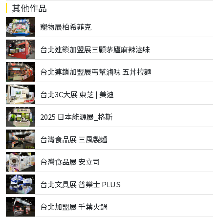
其他作品
寵物展柏希菲克
台北連鎖加盟展三顧茅廬麻辣滷味
台北連鎖加盟展丐幫滷味 五丼拉麵
台北3C大展 東芝 | 美迪
2025 日本能源展_格斯
台灣食品展 三風製麵
台灣食品展 安立司
台北文具展 普樂士 PLUS
台北加盟展 千葉火鍋