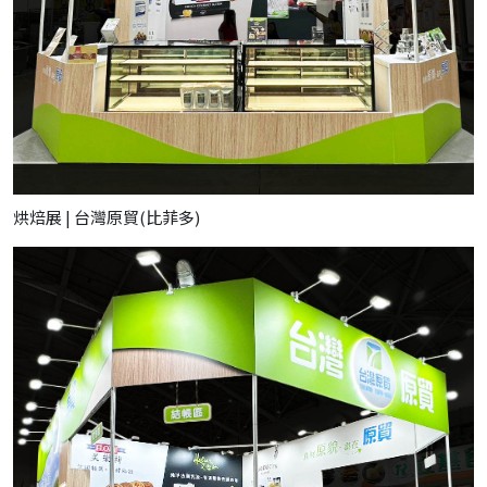
烘焙展 | 台灣原貿(比菲多)