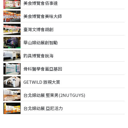
美食博覽會佰事達
美食博覽會美味大師
臺灣文博會胡創
華山婦幼展創智勵
釣具博覽會銳海
骨科醫學會蓋亞基因
GETWILD 放視大賞
台北婦幼展 堅果男(2NUTGUYS)
台北婦幼展 亞尼活力