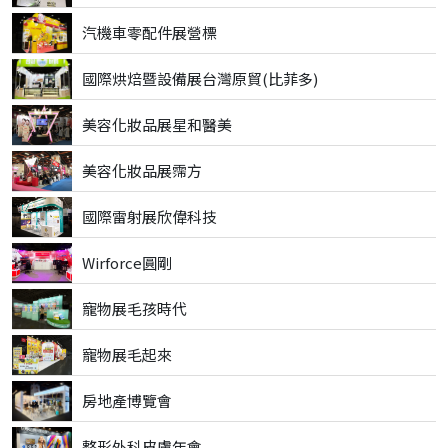
汽機車零配件展營標
國際烘焙暨設備展台灣原貿(比菲多)
美容化妝品展星和醫美
美容化妝品展霈方
國際雷射展欣偉科技
Wirforce圓剛
寵物展毛孩時代
寵物展毛起來
房地產博覽會
整形外科皮膚年會