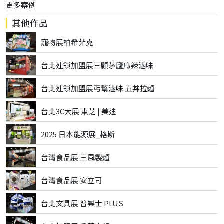
更多案例
其他作品
寵物展柏希菲克
台北連鎖加盟展三顧茅廬麻辣滷味
台北連鎖加盟展丐幫滷味 五丼拉麵
台北3C大展 東芝 | 美迪
2025 日本能源展_格斯
台灣食品展 三風製麵
台灣食品展 安立司
台北文具展 普樂士 PLUS