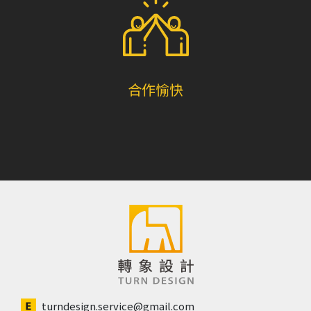
合作愉快
turndesign.service@gmail.com