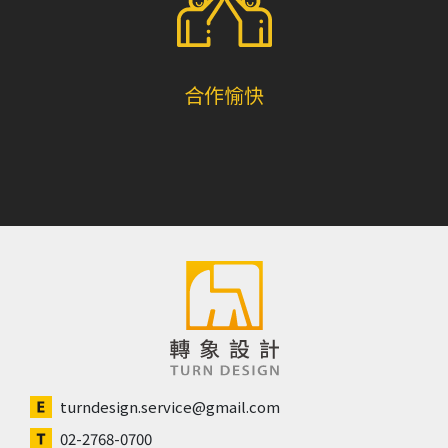
合作愉快
turndesign.service@gmail.com
02-2768-0700