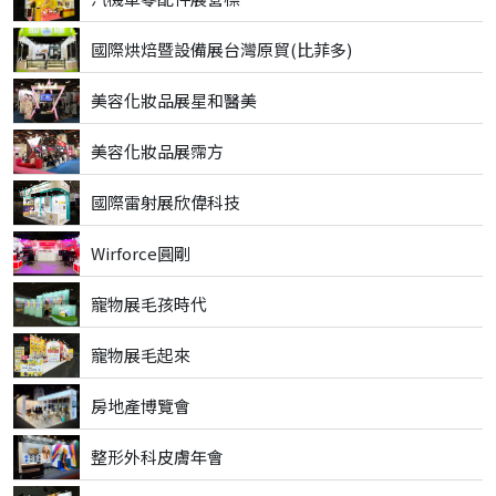
國際烘焙暨設備展台灣原貿(比菲多)
美容化妝品展星和醫美
美容化妝品展霈方
國際雷射展欣偉科技
Wirforce圓剛
寵物展毛孩時代
寵物展毛起來
房地產博覽會
整形外科皮膚年會