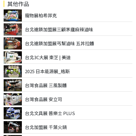
其他作品
寵物展柏希菲克
台北連鎖加盟展三顧茅廬麻辣滷味
台北連鎖加盟展丐幫滷味 五丼拉麵
台北3C大展 東芝 | 美迪
2025 日本能源展_格斯
台灣食品展 三風製麵
台灣食品展 安立司
台北文具展 普樂士 PLUS
台北加盟展 千葉火鍋