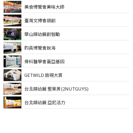
美食博覽會美味大師
臺灣文博會胡創
華山婦幼展創智勵
釣具博覽會銳海
骨科醫學會蓋亞基因
GETWILD 放視大賞
台北婦幼展 堅果男(2NUTGUYS)
台北婦幼展 亞尼活力