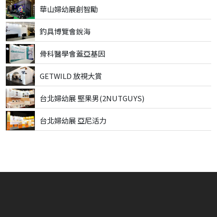
華山婦幼展創智勵
釣具博覽會銳海
骨科醫學會蓋亞基因
GETWILD 放視大賞
台北婦幼展 堅果男(2NUTGUYS)
台北婦幼展 亞尼活力