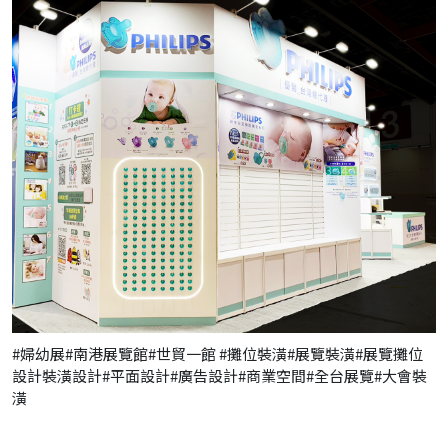
#婦幼展#南港展覽館#世貿一館 #攤位裝潢#展覽裝潢#展覽攤位
設計裝潢設計#平面設計#廣告設計#商業空間#全台展覽#大會裝
潢