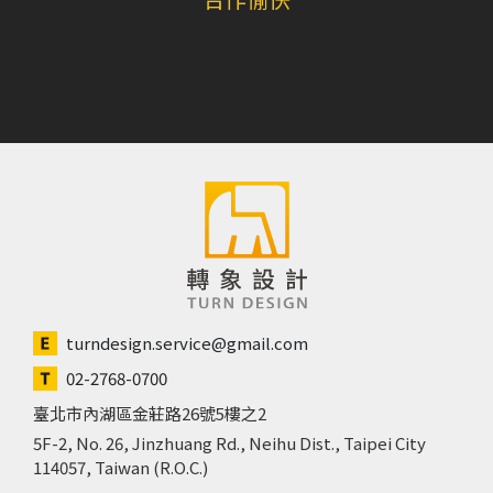
turndesign.service@gmail.com
02-2768-0700
臺北市內湖區金莊路26號5樓之2
5F-2, No. 26, Jinzhuang Rd., Neihu Dist., Taipei City
114057, Taiwan (R.O.C.)