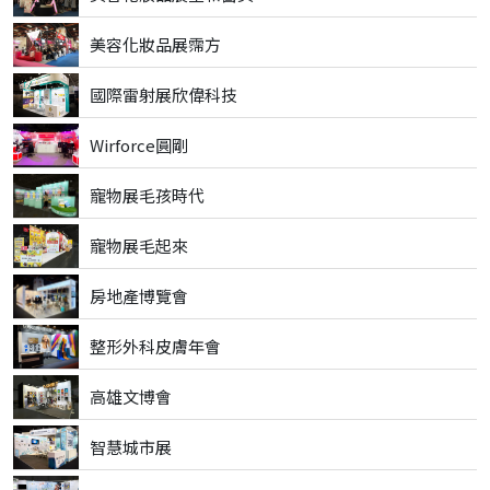
美容化妝品展霈方
國際雷射展欣偉科技
Wirforce圓剛
寵物展毛孩時代
寵物展毛起來
房地產博覽會
整形外科皮膚年會
高雄文博會
智慧城市展