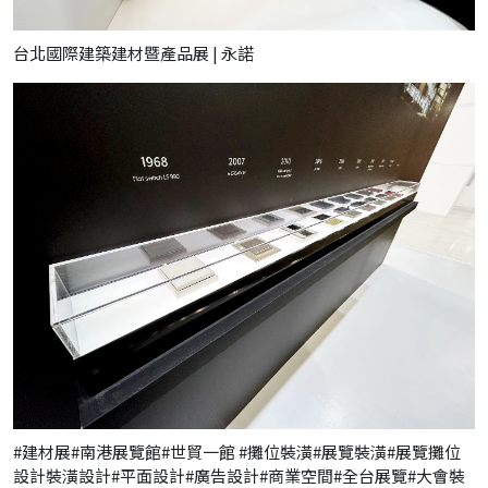
台北國際建築建材暨產品展 | 永諾
#建材展#南港展覽館#世貿一館 #攤位裝潢#展覽裝潢#展覽攤位
設計裝潢設計#平面設計#廣告設計#商業空間#全台展覽#大會裝