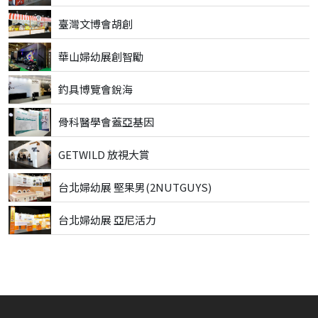
臺灣文博會胡創
華山婦幼展創智勵
釣具博覽會銳海
骨科醫學會蓋亞基因
GETWILD 放視大賞
台北婦幼展 堅果男(2NUTGUYS)
台北婦幼展 亞尼活力