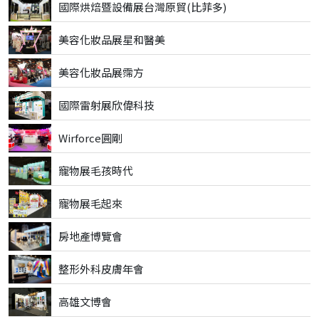
國際烘焙暨設備展台灣原貿(比菲多)
美容化妝品展星和醫美
美容化妝品展霈方
國際雷射展欣偉科技
Wirforce圓剛
寵物展毛孩時代
寵物展毛起來
房地產博覽會
整形外科皮膚年會
高雄文博會