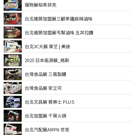
寵物展柏希菲克
台北連鎖加盟展三顧茅廬麻辣滷味
台北連鎖加盟展丐幫滷味 五丼拉麵
台北3C大展 東芝 | 美迪
2025 日本能源展_格斯
台灣食品展 三風製麵
台灣食品展 安立司
台北文具展 普樂士 PLUS
台北加盟展 千葉火鍋
台北汽配展AMPA 世答