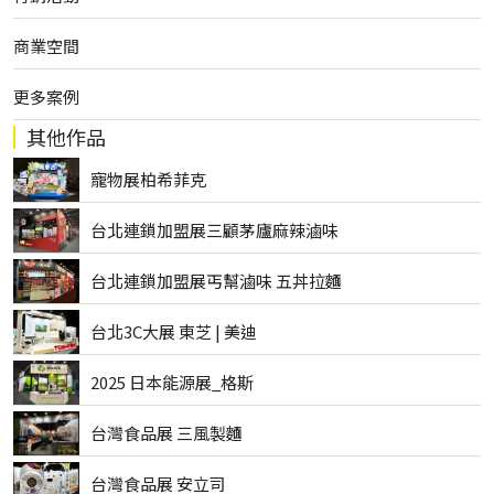
商業空間
更多案例
其他作品
寵物展柏希菲克
台北連鎖加盟展三顧茅廬麻辣滷味
台北連鎖加盟展丐幫滷味 五丼拉麵
台北3C大展 東芝 | 美迪
2025 日本能源展_格斯
台灣食品展 三風製麵
台灣食品展 安立司