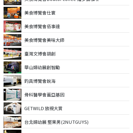
美食博覽會仕寰
美食博覽會佰事達
美食博覽會美味大師
臺灣文博會胡創
華山婦幼展創智勵
釣具博覽會銳海
骨科醫學會蓋亞基因
GETWILD 放視大賞
台北婦幼展 堅果男(2NUTGUYS)