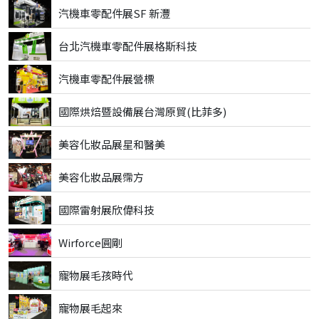
汽機車零配件展SF 新灃
台北汽機車零配件展格斯科技
汽機車零配件展營標
國際烘焙暨設備展台灣原貿(比菲多)
美容化妝品展星和醫美
美容化妝品展霈方
國際雷射展欣偉科技
Wirforce圓剛
寵物展毛孩時代
寵物展毛起來