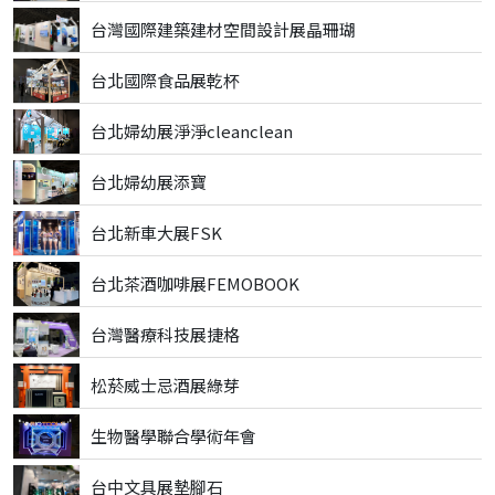
台灣國際建築建材空間設計展晶珊瑚
台北國際食品展乾杯
台北婦幼展淨淨cleanclean
台北婦幼展添寶
台北新車大展FSK
台北茶酒咖啡展FEMOBOOK
台灣醫療科技展捷格
松菸威士忌酒展綠芽
生物醫學聯合學術年會
台中文具展墊腳石